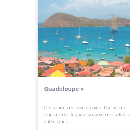
Guadeloupe »
Des plages de rêve au pied d’un volcan
tropical, des lagons turquoise encadrés 
sable blanc.