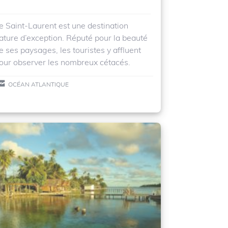
e Saint-Laurent est une destination
ature d’exception. Réputé pour la beauté
e ses paysages, les touristes y affluent
our observer les nombreux cétacés.
OCÉAN ATLANTIQUE