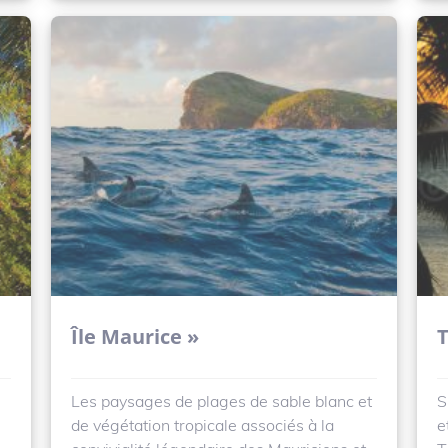
Île Maurice »
T
Les paysages de plages de sable blanc et
S
de végétation tropicale associés à la
e