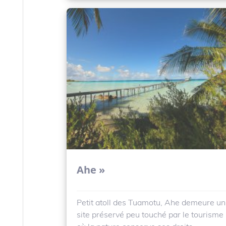
Ahe »
Petit atoll des Tuamotu, Ahe demeure un
site préservé peu touché par le tourisme