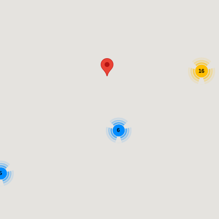
16
6
5