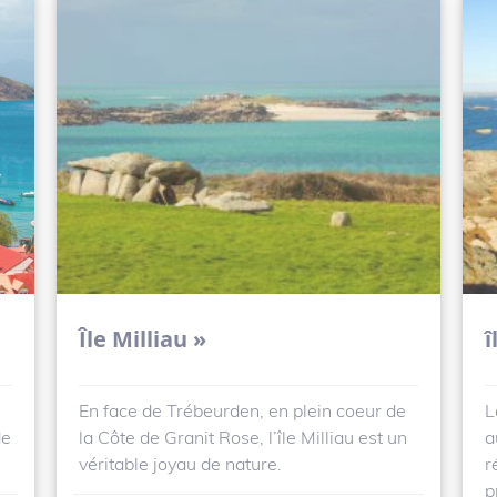
Île Milliau »
î
En face de Trébeurden, en plein coeur de
L
de
la Côte de Granit Rose, l’île Milliau est un
a
véritable joyau de nature.
r
p