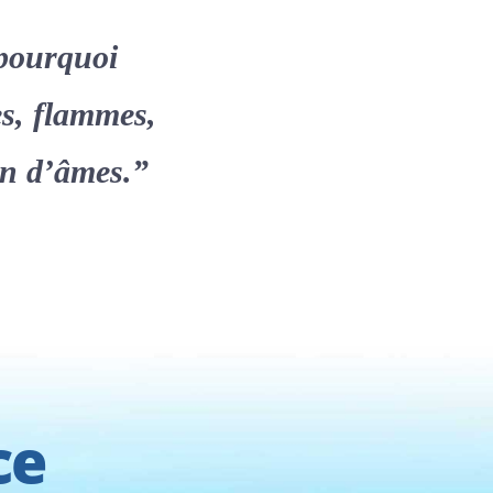
 pourquoi
es, flammes,
ein d’âmes.”
ce