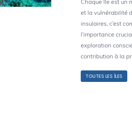
Chaque île est un m
et la vulnérabilité
insulaires, c’est co
l’importance cruci
exploration consci
contribution à la p
TOUTES LES ÎLES