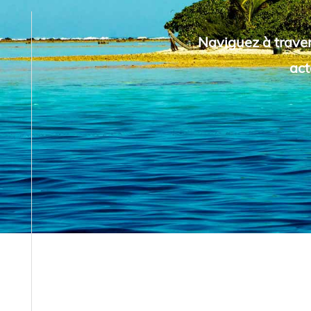
Naviguez à traver
act