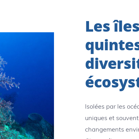
Les îles
quintes
diversi
écosys
Isolées par les océ
uniques et souvent
changements envir