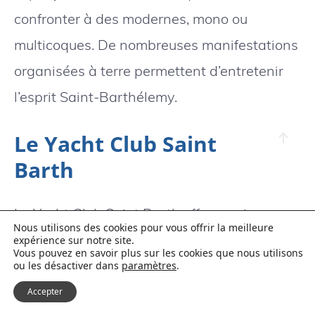
confronter à des modernes, mono ou
multicoques. De nombreuses manifestations
organisées à terre permettent d’entretenir
l’esprit Saint-Barthélemy.
Le Yacht Club Saint
Barth
Le Yacht Club Saint Barth offre une image
Nous utilisons des cookies pour vous offrir la meilleure
dynamique en prenant en charge les jeunes
expérience sur notre site.
Vous pouvez en savoir plus sur les cookies que nous utilisons
et en organisant régulièrement des
ou les désactiver dans
paramètres
.
évènements comme la Mini Bucket.
Accepter