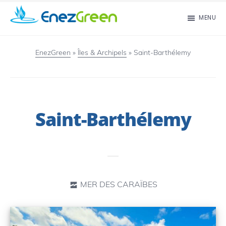
Passer
MENU
au
EnezGreen
Visit
contenu
islands
EnezGreen
»
Îles & Archipels
»
Saint-Barthélemy
principal
and
green
your
Saint-Barthélemy
mind!
MER DES CARAÏBES