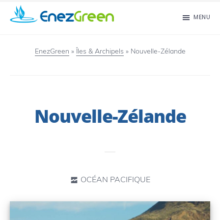
Passer
MENU
au
EnezGreen
Visit
contenu
islands
EnezGreen
»
Îles & Archipels
»
Nouvelle-Zélande
principal
and
green
your
Nouvelle-Zélande
mind!
OCÉAN PACIFIQUE