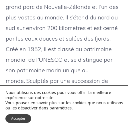
grand parc de Nouvelle-Zélande et l’un des
plus vastes au monde. Il s’étend du nord au
sud sur environ 200 kilomètres et est cerné
par les eaux douces et salées des fjords.
Créé en 1952, il est classé au patrimoine
mondial de l’UNESCO et se distingue par
son patrimoine marin unique au
monde. Sculptés par une succession de
glaciers, les fjords ont une forme en U avec
Nous utilisons des cookies pour vous offrir la meilleure
expérience sur notre site.
des parois verticales et des grands fonds
Vous pouvez en savoir plus sur les cookies que nous utilisons
ou les désactiver dans
paramètres
.
plats qui ont été envahis à l’ouest par la mer
Accepter
de Tasman. D’après les observations du