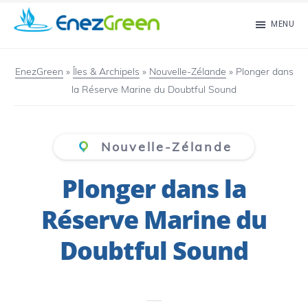
Passer
MENU
au
EnezGreen
Visit
contenu
islands
EnezGreen
»
Îles & Archipels
»
Nouvelle-Zélande
»
Plonger dans
principal
la Réserve Marine du Doubtful Sound
and
green
your
Nouvelle-Zélande
mind!
Plonger dans la
Réserve Marine du
Doubtful Sound