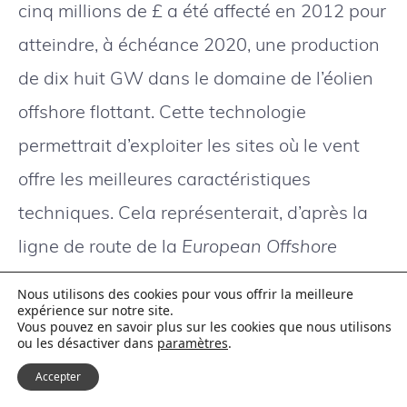
cinq millions de £ a été affecté en 2012 pour
atteindre, à échéance 2020, une production
de dix huit GW dans le domaine de l’éolien
offshore flottant. Cette technologie
permettrait d’exploiter les sites où le vent
offre les meilleures caractéristiques
techniques. Cela représenterait, d’après la
ligne de route de la
European Offshore
Renewable Energy
, une part des quatre
Nous utilisons des cookies pour vous offrir la meilleure
cent soixante GW prévus à moyen terme à
expérience sur notre site.
Vous pouvez en savoir plus sur les cookies que nous utilisons
ou les désactiver dans
paramètres
.
l’échelle européenne.
Citons également
SuperGenUK
qui associe
Accepter