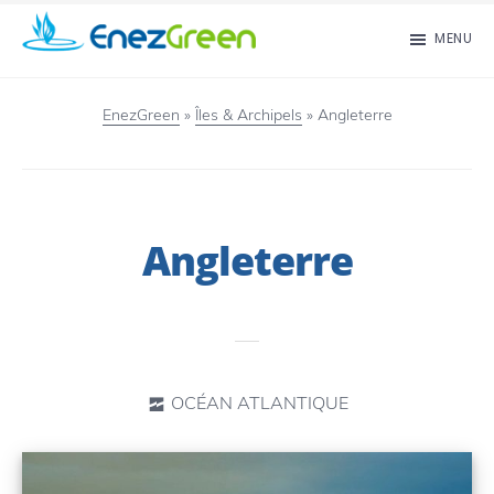
Passer
MENU
au
EnezGreen
Visit
contenu
islands
EnezGreen
»
Îles & Archipels
»
Angleterre
principal
and
green
your
Angleterre
mind!
OCÉAN ATLANTIQUE