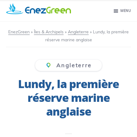
Passer
MENU
au
EnezGreen
Visit
contenu
islands
EnezGreen
»
Îles & Archipels
»
Angleterre
»
Lundy, la première
principal
réserve marine anglaise
and
green
your
Angleterre
mind!
Lundy, la première
réserve marine
anglaise