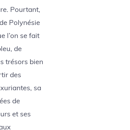
ère. Pourtant,
s de Polynésie
e l’on se fait
leu, de
es trésors bien
rtir des
uxuriantes, sa
dées de
urs et ses
eaux