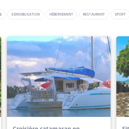
S
SENSIBILISATION
HÉBERGEMENT
RESTAURANT
SPORT
Croisière catamaran en
Si