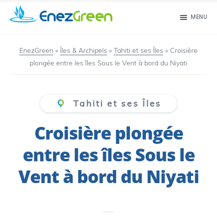
Passer
MENU
au
EnezGreen
Visit
contenu
islands
EnezGreen
»
Îles & Archipels
»
Tahiti et ses Îles
»
Croisière
principal
plongée entre les îles Sous le Vent à bord du Niyati
and
green
your
Tahiti et ses Îles
mind!
Croisière plongée
entre les îles Sous le
Vent à bord du Niyati