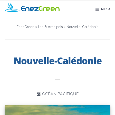
Passer
MENU
au
EnezGreen
Visit
contenu
islands
EnezGreen
»
Îles & Archipels
»
Nouvelle-Calédonie
principal
and
green
your
Nouvelle-Calédonie
mind!
OCÉAN PACIFIQUE