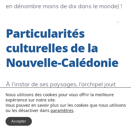
en dénombre moins de dix dans le monde) !
Particularités
culturelles de la
Nouvelle-Calédonie
À l’instar de ses paysages, l’archipel jouit
d’un formidable brassage ethnique : Kanak
Nous utilisons des cookies pour vous offrir la meilleure
expérience sur notre site.
(mélanésiens), Calédoniens appelés
Vous pouvez en savoir plus sur les cookies que nous utilisons
ou les désactiver dans
paramètres
.
« Caldoches », Métropolitains appelés
Accepter
« Z’oreilles », Européens, Wallisiens,