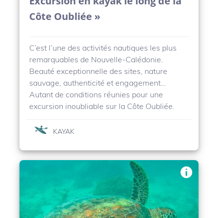
Excursion en kayak le long de la
Côte Oubliée »
C’est l’une des activités nautiques les plus
remarquables de Nouvelle-Calédonie.
Beauté exceptionnelle des sites, nature
sauvage, authenticité et engagement…
Autant de conditions réunies pour une
excursion inoubliable sur la Côte Oubliée.
KAYAK