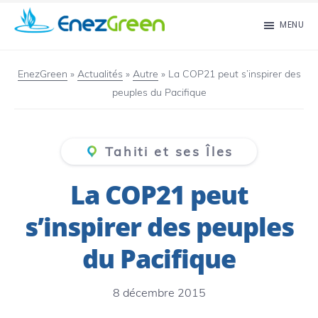
Passer
MENU
au
EnezGreen
Visit
contenu
islands
EnezGreen
»
Actualités
»
Autre
»
La COP21 peut s’inspirer des
principal
peuples du Pacifique
and
green
your
Tahiti et ses Îles
mind!
La COP21 peut
s’inspirer des peuples
du Pacifique
8 décembre 2015