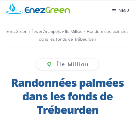
Passer
MENU
au
EnezGreen
Visit
contenu
islands
EnezGreen
»
Îles & Archipels
»
Île Milliau
»
Randonnées palmées
principal
dans les fonds de Trébeurden
and
green
your
Île Milliau
mind!
Randonnées palmées
dans les fonds de
Trébeurden