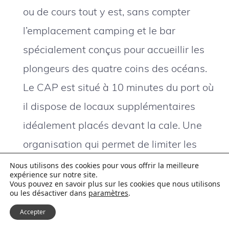
ou de cours tout y est, sans compter
l’emplacement camping et le bar
spécialement conçus pour accueillir les
plongeurs des quatre coins des océans.
Le CAP est situé à 10 minutes du port où
il dispose de locaux supplémentaires
idéalement placés devant la cale. Une
organisation qui permet de limiter les
transferts en voiture.
Nous utilisons des cookies pour vous offrir la meilleure
expérience sur notre site.
Politique durable
:
Ambassadeur de
Vous pouvez en savoir plus sur les cookies que nous utilisons
ou les désactiver dans
paramètres
.
l’association Longitude 181 Nature
, le
Accepter
centre de plongée met un point d’honneur