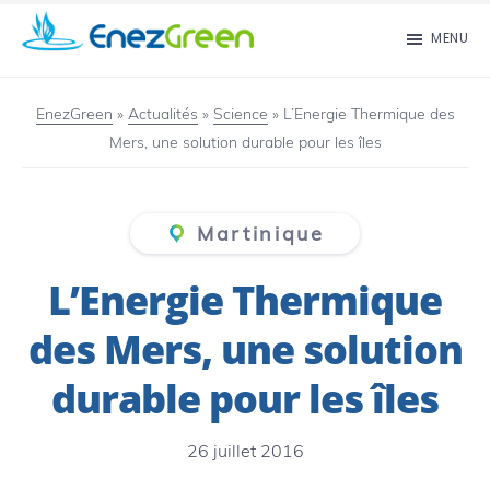
Passer
MENU
au
EnezGreen
Visit
contenu
islands
EnezGreen
»
Actualités
»
Science
»
L’Energie Thermique des
principal
Mers, une solution durable pour les îles
and
green
your
Martinique
mind!
L’Energie Thermique
des Mers, une solution
durable pour les îles
26 juillet 2016