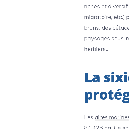
riches et diversif
migratoire, etc.
bruns, des cétacé
paysages sous-ma
herbiers…
La six
protég
Les
aires marine
84 426 ha. Ce so