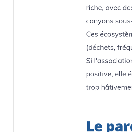
riche, avec de
canyons sous-m
Ces écosystèm
(déchets, fré
Si l'associati
positive, elle 
trop hâtiveme
Le par