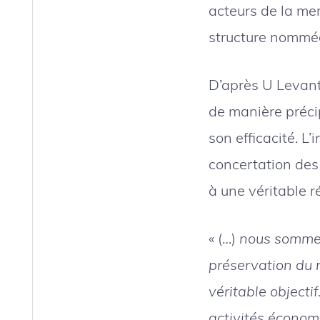
acteurs de la me
structure nommé
D’après U Levante
de manière préci
son efficacité. L’
concertation des
à une véritable ré
« (…)
nous sommes 
préservation du m
véritable objecti
activités économi