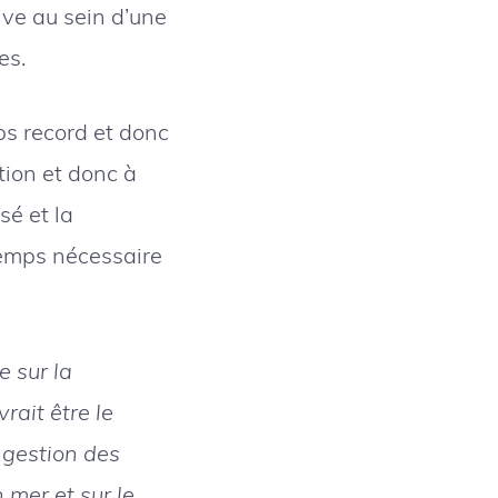
ive au sein d’une
es.
ps record et donc
tion et donc à
sé et la
temps nécessaire
e sur la
rait être le
a gestion des
 mer et sur le