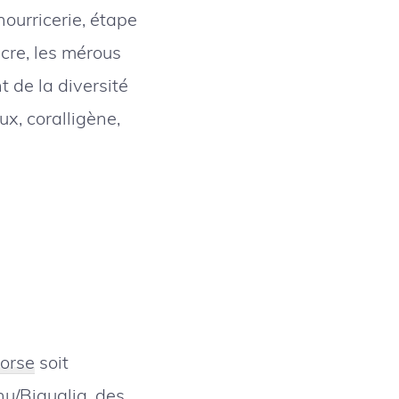
nourricerie, étape
cre, les mérous
 de la diversité
x, coralligène,
Corse
soit
inu/Biguglia,
des