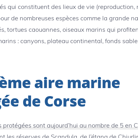
iés qui constituent des lieux de vie (reproduction, 
) pour de nombreuses espèces comme la grande na
s, tortues caouannes, oiseaux marins qui profitent
rins : canyons, plateau continental, fonds sableu
ième aire marine
ée de Corse
s protégées sont aujourd’hui au nombre de 5 en 
nt les
réserves de Scandula
, de l’étang de Chjurl