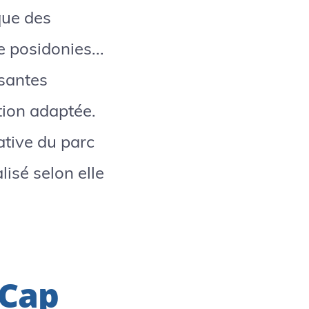
que des
 posidonies...
ssantes
tion adaptée.
ative du parc
lisé selon elle
 Cap