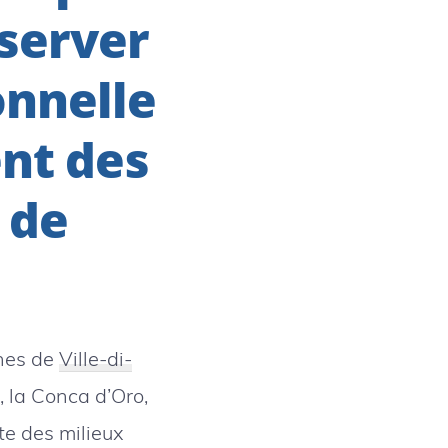
éserver
onnelle
nt des
 de
unes de
Ville-di-
 la Conca d’Oro,
ite des milieux