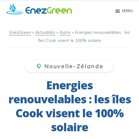
Passer
MENU
au
EnezGreen
Visit
contenu
islands
EnezGreen
»
Actualités
»
Autre
»
Energies renouvelables : les
principal
îles Cook visent le 100% solaire
and
green
your
Nouvelle-Zélande
mind!
Energies
renouvelables : les îles
Cook visent le 100%
solaire