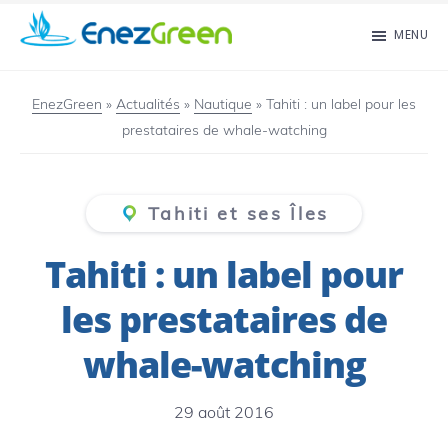
Passer
MENU
au
EnezGreen
Visit
contenu
islands
EnezGreen
»
Actualités
»
Nautique
»
Tahiti : un label pour les
principal
prestataires de whale-watching
and
green
your
Tahiti et ses Îles
mind!
Tahiti : un label pour
les prestataires de
whale-watching
29 août 2016