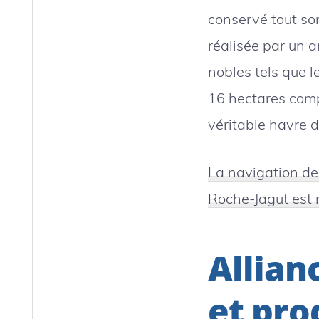
conservé tout son
réalisée par un a
nobles tels que l
16 hectares compo
véritable havre d
La navigation de
Roche-Jagut est
Allian
et pro