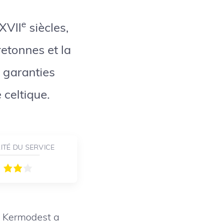
e
XVII
siècles,
retonnes et la
 garanties
 celtique.
ITÉ DU SERVICE
e Kermodest a