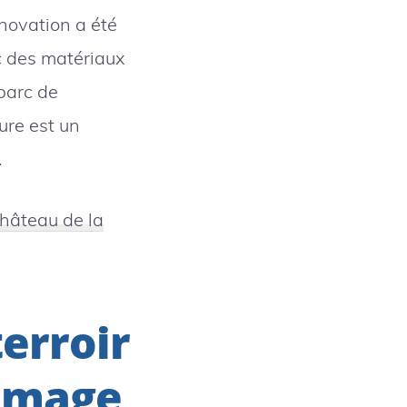
énovation a été
ec des matériaux
 parc de
ure est un
.
château de la
terroir
’image