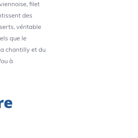
iennoise, filet
tissent des
serts, véritable
tels que le
a chantilly et du
fou à
re