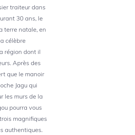
ier traiteur dans
durant 30 ans, le
a terre natale, en
la célèbre
 région dont il
veurs. Après des
ert que le manoir
oche Jagu qui
r les murs de la
gou pourra vous
 trois magnifiques
s authentiques.