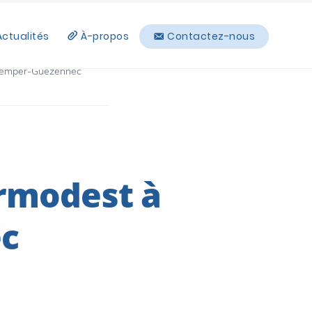
Actualités
À-propos
Contactez-nous
uemper-Guézennec
rmodest à
c