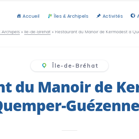
Accueil
Îles & Archipels
Activités
& Archipels
»
Île-de-Bréhat
»
Restaurant du Manoir de Kermodest à Q
Île-de-Bréhat
nt du Manoir de Ke
Quemper-Guézenne