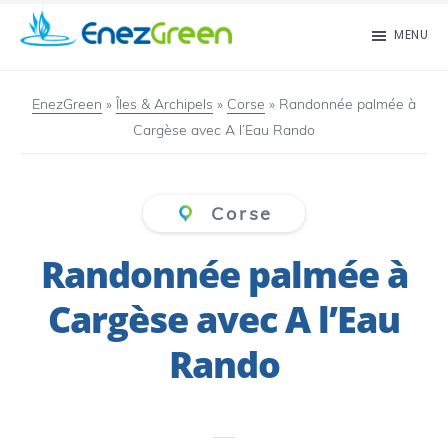
Passer
MENU
au
EnezGreen
Visit
contenu
islands
EnezGreen
»
Îles & Archipels
»
Corse
»
Randonnée palmée à
principal
Cargèse avec A l’Eau Rando
and
green
your
Corse
mind!
Randonnée palmée à
Cargèse avec A l’Eau
Rando