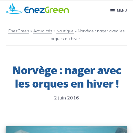
Passer
MENU
au
EnezGreen
Visit
contenu
islands
EnezGreen
»
Actualités
»
Nautique
»
Norvège : nager avec les
principal
orques en hiver !
and
green
your
Norvège : nager avec
mind!
les orques en hiver !
2 juin 2016