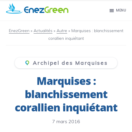
Passer
MENU
au
EnezGreen
Visit
contenu
islands
EnezGreen
»
Actualités
»
Autre
»
Marquises : blanchissement
principal
corallien inquiétant
and
green
your
Archipel des Marquises
mind!
Marquises :
blanchissement
corallien inquiétant
7 mars 2016