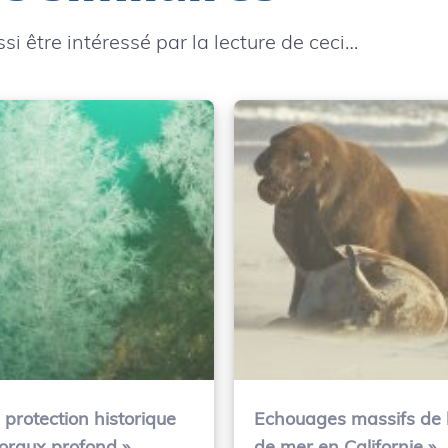
si être intéressé par la lecture de ceci…
 protection historique
Echouages massifs de 
oraux profond »
de mer en Californie »