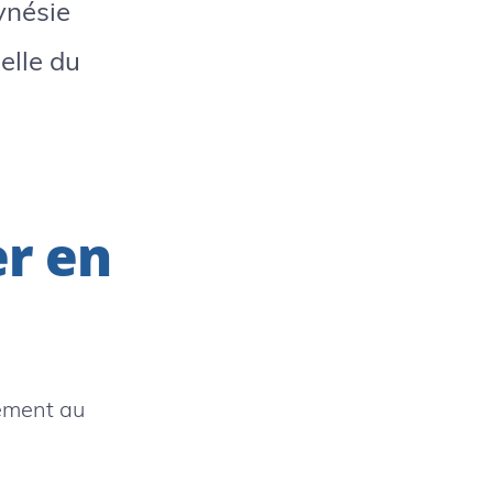
ynésie
elle du
r en
uement au