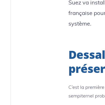
Suez va insta
française pour
système.
Dessa
préser
C’est la premièr
sempiternel prob