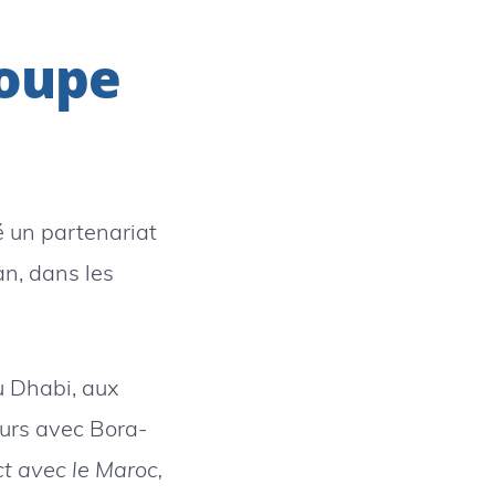
roupe
é un partenariat
n, dans les
u Dhabi, aux
ours avec Bora-
 avec le Maroc,