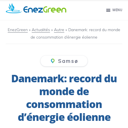
Passer
MENU
au
EnezGreen
Visit
contenu
islands
EnezGreen
»
Actualités
»
Autre
»
Danemark: record du monde
principal
de consommation d’énergie éolienne
and
green
your
Samsø
mind!
Danemark: record du
monde de
consommation
d’énergie éolienne