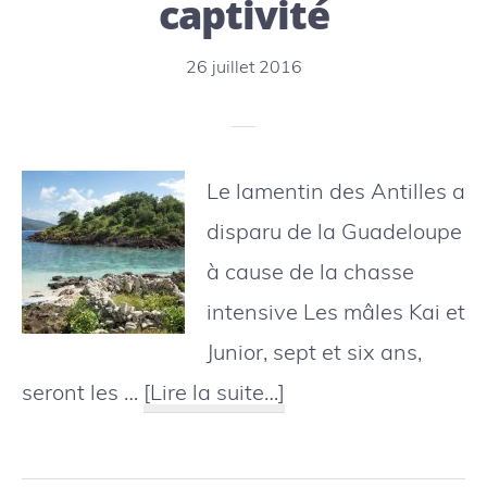
captivité
les
îles
26 juillet 2016
Le lamentin des Antilles a
disparu de la Guadeloupe
à cause de la chasse
intensive Les mâles Kai et
Junior, sept et six ans,
à
seront les …
[Lire la suite…]
proposGuadeloupe
: