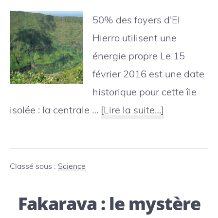
50% des foyers d'El
Hierro utilisent une
énergie propre Le 15
février 2016 est une date
historique pour cette île
à
isolée : la centrale …
[Lire la suite…]
proposEl
Hierro
:
Classé sous :
Science
un
Fakarava : le mystère
modèle
exportable