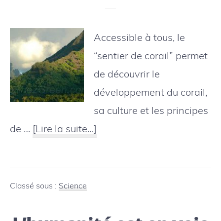
Accessible à tous, le
“sentier de corail” permet
de découvrir le
développement du corail,
sa culture et les principes
à
de …
[Lire la suite…]
proposMoorea
:
un
Classé sous :
Science
sentier
de