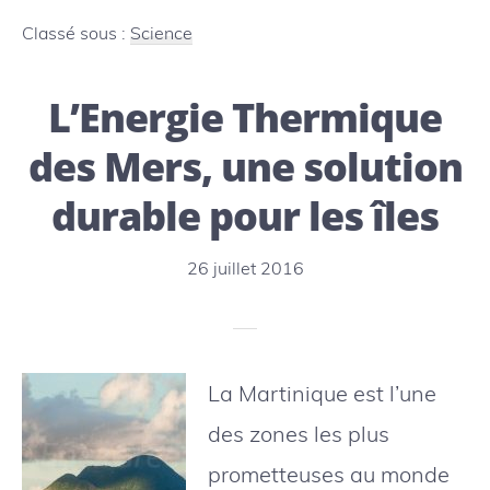
le
Classé sous :
Science
mystère
L’Energie Thermique
requin
dévoilé
des Mers, une solution
durable pour les îles
26 juillet 2016
La Martinique est l’une
des zones les plus
prometteuses au monde