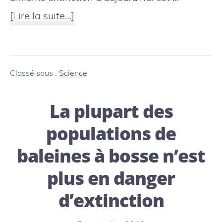
à
[Lire la suite…]
proposL’humanité
est
en
Classé sous :
Science
voie
La plupart des
vers
une
populations de
extinction
baleines à bosse n’est
marine
plus en danger
sans
d’extinction
précédent