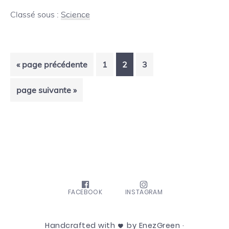
réintroduction
Classé sous :
Science
de
lamantins
Aller
Page
Page
Page
«
page précédente
1
2
3
élevés
à
en
Aller
page suivante »
la
à
captivité
la
FACEBOOK
INSTAGRAM
Handcrafted with
by EnezGreen ·