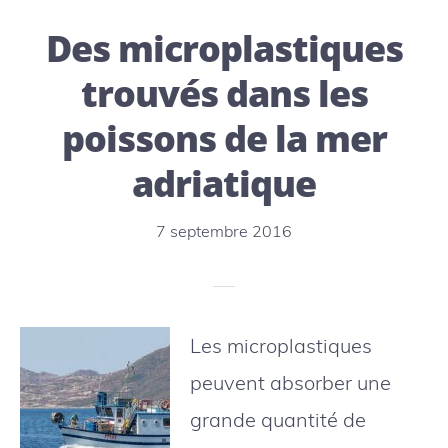
population
Des microplastiques
de
baleines
trouvés dans les
à
poissons de la mer
bosse
adriatique
n’est
plus
7 septembre 2016
en
danger
d’extinctio
Les microplastiques
peuvent absorber une
grande quantité de