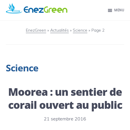
Passer
MENU
au
EnezGreen
Visit
contenu
islands
EnezGreen
»
Actualités
»
Science
»
Page 2
principal
and
green
your
Science
mind!
Moorea : un sentier de
corail ouvert au public
21 septembre 2016