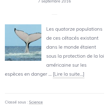
7 septembre 2016
Les quatorze populations
de ces cétacés existant
dans le monde étaient
sous la protection de la loi
américaine sur les
à
espèces en danger …
[Lire la suite…]
proposLa
plupart
des
Classé sous :
Science