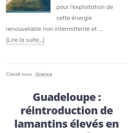
pour l’exploitation de
cette énergie
renouvelable non intermittente et …
à
[Lire la suite…]
proposL’Energie
Thermique
des
Classé sous :
Science
Mers,
Guadeloupe :
une
solution
réintroduction de
durable
lamantins élevés en
pour