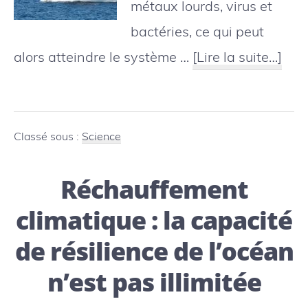
métaux lourds, virus et
bactéries, ce qui peut
à
alors atteindre le système …
[Lire la suite…]
pro
micr
trou
Classé sous :
Science
dan
Réchauffement
les
poi
climatique : la capacité
de
de résilience de l’océan
la
n’est pas illimitée
mer