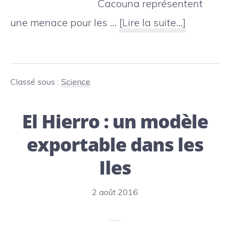
Cacouna représentent
à
une menace pour les …
[Lire la suite…]
proposC
:
les
Classé sous :
Science
bélugas
El Hierro : un modèle
officiell
classés
exportable dans les
en
Iles
voie
de
2 août 2016
dispariti