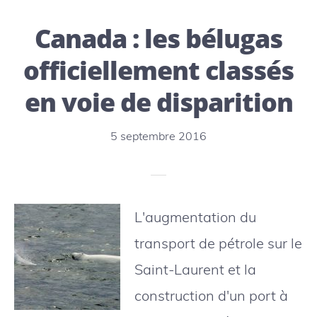
la
Canada : les bélugas
capacit
de
officiellement classés
résilien
en voie de disparition
de
l’océan
5 septembre 2016
n’est
pas
illimitée
L'augmentation du
transport de pétrole sur le
Saint-Laurent et la
construction d'un port à