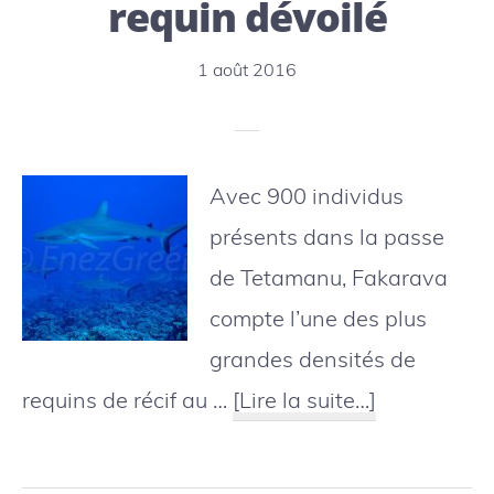
requin dévoilé
dans
1 août 2016
les
Iles
Avec 900 individus
présents dans la passe
de Tetamanu, Fakarava
compte l’une des plus
grandes densités de
à
requins de récif au …
[Lire la suite…]
proposFaka
: