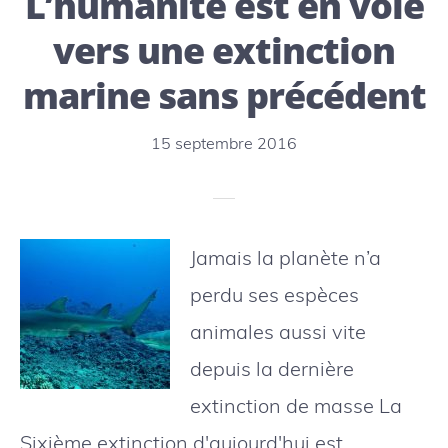
L’humanité est en voie
corail
vers une extinction
ouvert
marine sans précédent
au
public
15 septembre 2016
Jamais la planète n’a
perdu ses espèces
animales aussi vite
depuis la dernière
extinction de masse La
Sixième extinction d'aujourd'hui est …