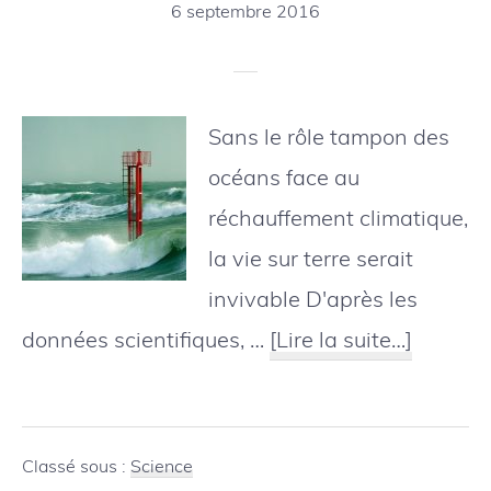
adri
6 septembre 2016
Sans le rôle tampon des
océans face au
réchauffement climatique,
la vie sur terre serait
invivable D'après les
à
données scientifiques, …
[Lire la suite…]
propos
climati
:
Classé sous :
Science