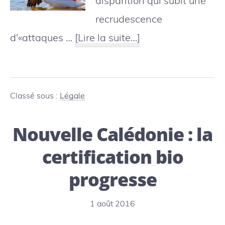
disparition qui subit une
recrudescence
à
d'«attaques …
[Lire la suite…]
proposUS
:
La
Classé sous :
Légale
Loi
Nouvelle Calédonie : la
sur
les
certification bio
espèces
progresse
en
voie
1 août 2016
de