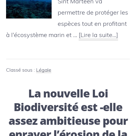
Sint Marteen va
permettre de protéger les
espèces tout en profitant
à
à l'écosystème marin et …
[Lire la suite…]
propo
nouve
sanctu
Classé sous :
Légale
de
La nouvelle Loi
requin
aux
Biodiversité est -elle
îles
assez ambitieuse pour
Caïma
enrayer l’érosion de la
et