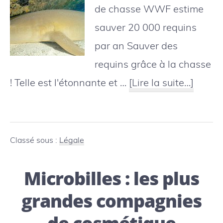
la
de chasse WWF estime
nature
sauver 20 000 requins
?
par an Sauver des
requins grâce à la chasse
à
! Telle est l'étonnante et …
[Lire la suite…]
propos
:
WWF
Classé sous :
Légale
rachèt
Microbilles : les plus
les
licenc
grandes compagnies
de