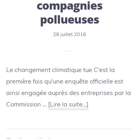
compagnies
pollueuses
28 juillet 2016
Le changement climatique tue C'est la
première fois qu'une enquête officielle est
ainsi engagée auprès des entreprises par la
à
Commission …
[Lire la suite…]
proposLes
Philippines
demandent