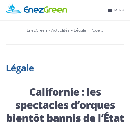
Passer
MENU
au
EnezGreen
Visit
contenu
islands
EnezGreen
»
Actualités
»
Légale
»
Page 3
principal
and
green
your
Légale
mind!
Californie : les
spectacles d’orques
bientôt bannis de l’État