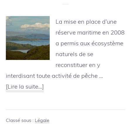
monde
La mise en place d’une
réserve maritime en 2008
a permis aux écosystème
naturels de se
reconstituer en y
interdisant toute activité de pêche …
à
[Lire la suite…]
proposEcosse
:
mise
Classé sous :
Légale
en