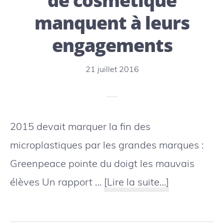
de cosmétique
chass
manquent à leurs
pour
engagements
sauve
les
21 juillet 2016
requin
2015 devait marquer la fin des
microplastiques par les grandes marques :
Greenpeace pointe du doigt les mauvais
à
élèves Un rapport …
[Lire la suite…]
proposMicro
: