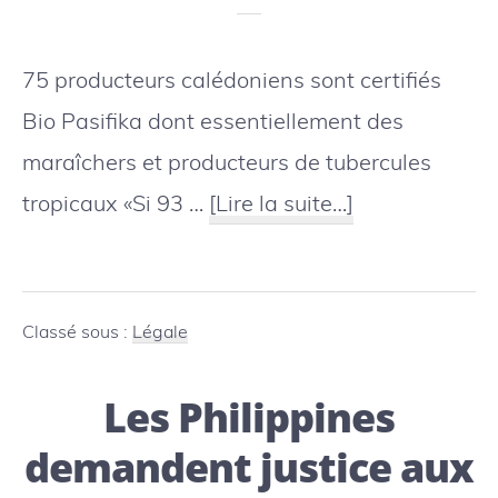
disparition
favorable
75 producteurs calédoniens sont certifiés
aux
Bio Pasifika dont essentiellement des
oiseaux
maraîchers et producteurs de tubercules
à
tropicaux «Si 93 …
[Lire la suite…]
proposNouvel
Calédonie
:
Classé sous :
Légale
la
Les Philippines
certification
bio
demandent justice aux
progresse