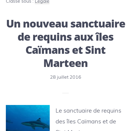
Classé sous :
Légale
justice
Un nouveau sanctuaire
aux
compagnies
de requins aux îles
pollueuses
Caïmans et Sint
Marteen
28 juillet 2016
Le sanctuaire de requins
des îles Caïmans et de