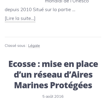
mondial de l'Unesco
depuis 2010 Situé sur la partie …
à
[Lire la suite…]
proposHawaï
:
Obama
Classé sous :
Légale
crée
Ecosse : mise en place
la
plus
d’un réseau d’Aires
grande
Marines Protégées
réserve
marine
5 août 2016
du