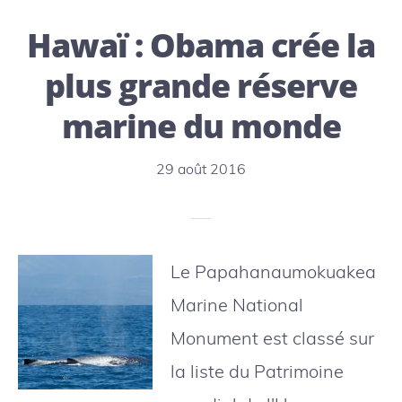
spectacles
Hawaï : Obama crée la
d’orques
bientôt
plus grande réserve
bannis
marine du monde
de
l’État
29 août 2016
Le Papahanaumokuakea
Marine National
Monument est classé sur
la liste du Patrimoine