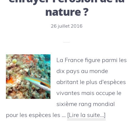
nature ?
Sint
Marte
26 juillet 2016
La France figure parmi les
dix pays au monde
abritant le plus d'espèces
vivantes mais occupe le
sixième rang mondial
à
pour les espèces les …
[Lire la suite…]
proposLa