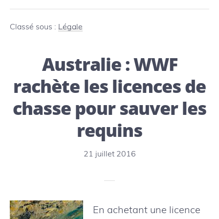
nouvelle
Loi
Classé sous :
Légale
Biodiversi
Australie : WWF
est
-
rachète les licences de
elle
chasse pour sauver les
assez
requins
ambitieus
pour
21 juillet 2016
enrayer
l’érosion
de
En achetant une licence