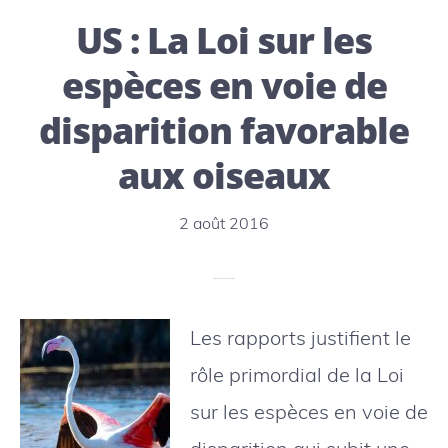
US : La Loi sur les
place
d’un
espèces en voie de
réseau
disparition favorable
d’Aires
aux oiseaux
Marines
Protégées
2 août 2016
Les rapports justifient le
rôle primordial de la Loi
sur les espèces en voie de