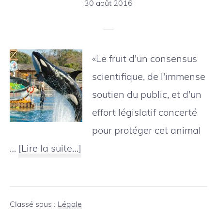
30 août 2016
«Le fruit d'un consensus
scientifique, de l'immense
soutien du public, et d'un
effort législatif concerté
pour protéger cet animal
à
…
[Lire la suite…]
proposCalifornie
:
les
Classé sous :
Légale