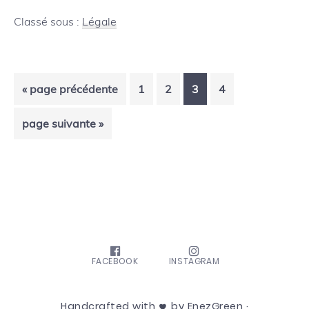
les
Classé sous :
Légale
plus
grandes
Aller
Page
Page
Page
Page
«
page précédente
1
2
3
4
compagnie
à
de
Aller
page suivante »
la
à
cosmétique
la
manquent
à
leurs
engagemen
FACEBOOK
INSTAGRAM
Handcrafted with
by EnezGreen ·