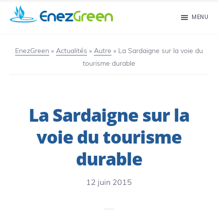
Passer
MENU
au
EnezGreen
Visit
contenu
islands
EnezGreen
»
Actualités
»
Autre
»
La Sardaigne sur la voie du
principal
tourisme durable
and
green
your
La Sardaigne sur la
mind!
voie du tourisme
durable
12 juin 2015