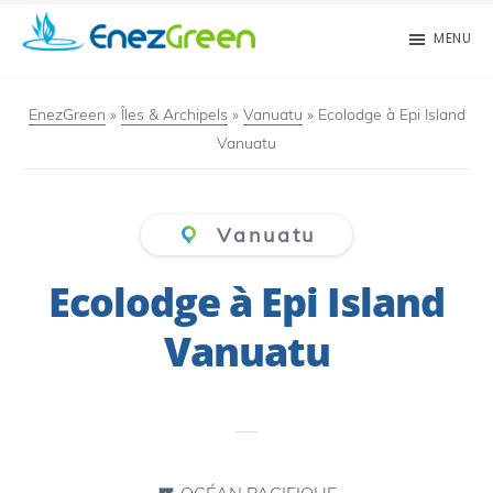
Passer
MENU
au
EnezGreen
Visit
contenu
islands
EnezGreen
»
Îles & Archipels
»
Vanuatu
»
Ecolodge à Epi Island
principal
Vanuatu
and
green
your
Vanuatu
mind!
Ecolodge à Epi Island
Vanuatu
OCÉAN PACIFIQUE