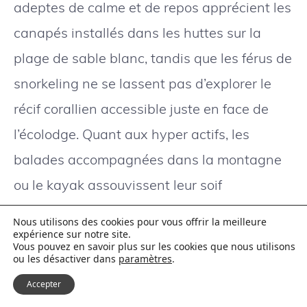
adeptes de calme et de repos apprécient les
canapés installés dans les huttes sur la
plage de sable blanc, tandis que les férus de
snorkeling ne se lassent pas d’explorer le
récif corallien accessible juste en face de
l’écolodge. Quant aux hyper actifs, les
balades accompagnées dans la montagne
ou le kayak assouvissent leur soif
d’aventure.
Nous utilisons des cookies pour vous offrir la meilleure
expérience sur notre site.
Vous pouvez en savoir plus sur les cookies que nous utilisons
Les randonnées sont l’occasions de
ou les désactiver dans
paramètres
.
multiples découvertes : dénicher un petit
Accepter
village caché dans la montagne, dévaler la