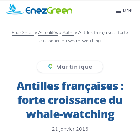
Passer
MENU
au
EnezGreen
Visit
contenu
islands
EnezGreen
»
Actualités
»
Autre
»
Antilles françaises : forte
principal
croissance du whale-watching
and
green
your
Martinique
mind!
Antilles françaises :
forte croissance du
whale-watching
21 janvier 2016