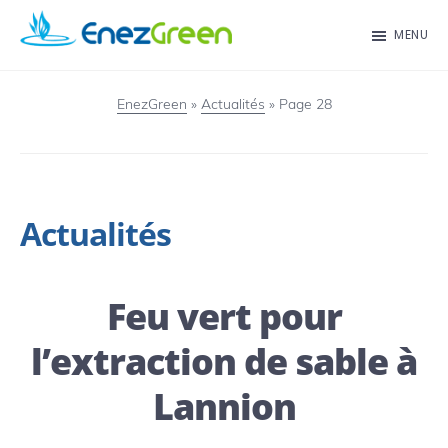
Passer
MENU
au
EnezGreen
Visit
contenu
islands
EnezGreen
»
Actualités
»
Page 28
principal
and
green
your
Actualités
mind!
Feu vert pour
l’extraction de sable à
Lannion