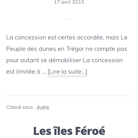
17 avril 2015
La concession est certes accordée, mais Le
Peuple des dunes en Trégor ne compte pas
pour autant se démobiliser La concession
à
est limitée à …
[Lire la suite…]
proposFeu
vert
pour
Classé sous :
Autre
l’extraction
Les îles Féroé
de