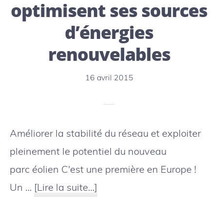
sable
optimisent ses sources
à
d’énergies
Lannion
renouvelables
16 avril 2015
Améliorer la stabilité du réseau et exploiter
pleinement le potentiel du nouveau
parc éolien C'est une première en Europe !
à
Un …
[Lire la suite…]
proposLes