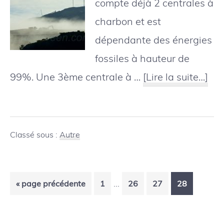
compte déjà 2 centrales à
charbon et est
dépendante des énergies
fossiles à hauteur de
à
99%. Une 3ème centrale à …
[Lire la suite…]
pro
Cal
:
Classé sous :
Autre
un
nou
Pages
…
Aller
Page
Page
Page
Page
«
page précédente
1
26
27
28
cen
provisoires
à
à
omises
la