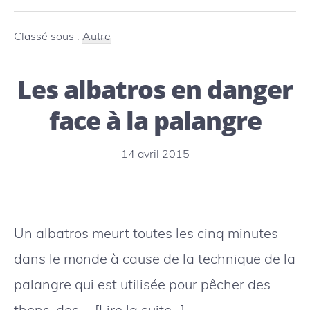
îles
Féroé
Classé sous :
Autre
optimisent
Les albatros en danger
ses
sources
face à la palangre
d’énergies
14 avril 2015
renouvelables
Un albatros meurt toutes les cinq minutes
dans le monde à cause de la technique de la
palangre qui est utilisée pour pêcher des
à
thons, des …
[Lire la suite…]