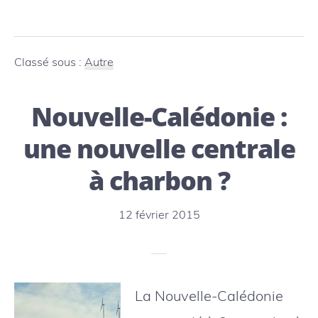
proposTAAF
:
une
Classé sous :
Autre
biodiversité
Nouvelle-Calédonie :
exceptionnelle
menacée
une nouvelle centrale
à charbon ?
12 février 2015
La Nouvelle-Calédonie