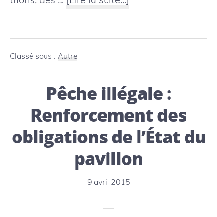
proposLes
albatros
en
Classé sous :
Autre
danger
Pêche illégale :
face
à
Renforcement des
la
obligations de l’État du
palangre
pavillon
9 avril 2015