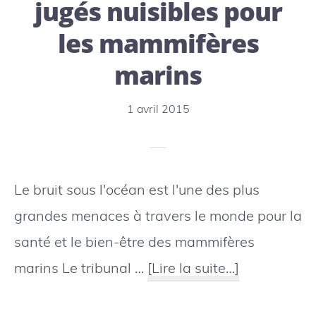
jugés nuisibles pour
de
les mammifères
l’État
marins
du
pavillon
1 avril 2015
Le bruit sous l'océan est l'une des plus
grandes menaces à travers le monde pour la
santé et le bien-être des mammifères
à
marins Le tribunal …
[Lire la suite…]
proposLes