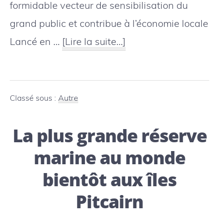
formidable vecteur de sensibilisation du
grand public et contribue à l’économie locale
à
Lancé en …
[Lire la suite…]
proposLe
label
pour
Classé sous :
Autre
un
La plus grande réserve
tourisme
baleinier
marine au monde
durable
bientôt aux îles
progresse
Pitcairn
en