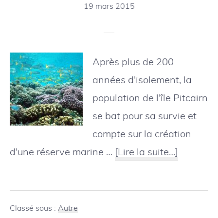
Méditerranée
19 mars 2015
Après plus de 200
années d'isolement, la
population de l'île Pitcairn
se bat pour sa survie et
compte sur la création
à
d'une réserve marine …
[Lire la suite…]
proposL
plus
grande
Classé sous :
Autre