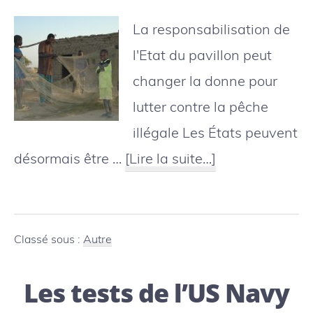
La responsabilisation de
l'Etat du pavillon peut
changer la donne pour
lutter contre la pêche
illégale Les États peuvent
à
désormais être …
[Lire la suite…]
proposPêche
illégale
:
Classé sous :
Autre
Renforcement
Les tests de l’US Navy
des
obligations