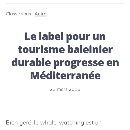
tests
de
Classé sous :
Autre
l’US
Le label pour un
Navy
jugés
tourisme baleinier
nuisibles
durable progresse en
pour
Méditerranée
les
mammifère
23 mars 2015
marins
Bien géré, le whale-watching est un